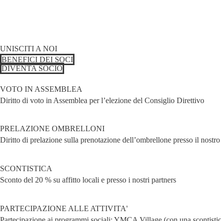
UNISCITI A NOI
BENEFICI DEI SOCI
DIVENTA SOCIO
VOTO IN ASSEMBLEA
Diritto di voto in Assemblea per l’elezione del Consiglio Direttivo
PRELAZIONE OMBRELLONI
Diritto di prelazione sulla prenotazione dell’ombrellone presso il nostro
SCONTISTICA
Sconto del 20 % su affitto locali e presso i nostri partners
PARTECIPAZIONE ALLE ATTIVITA'
Partecipazione ai programmi sociali: YMCA Village (con una scontistica 