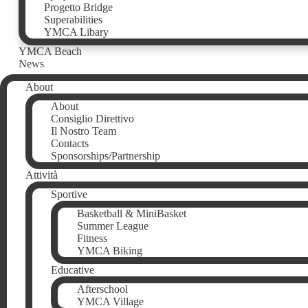
Progetto Bridge
Superabilities
YMCA Libary
YMCA Beach
News
About
About
Consiglio Direttivo
Il Nostro Team
Contacts
Sponsorships/Partnership
Attività
Sportive
Basketball & MiniBasket
Summer League
Fitness
YMCA Biking
Educative
Afterschool
YMCA Village