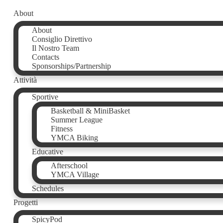
About
About
Consiglio Direttivo
Il Nostro Team
Contacts
Sponsorships/Partnership
Attività
Sportive
Basketball & MiniBasket
Summer League
Fitness
YMCA Biking
Educative
Afterschool
YMCA Village
Schedules
Progetti
SpicyPod