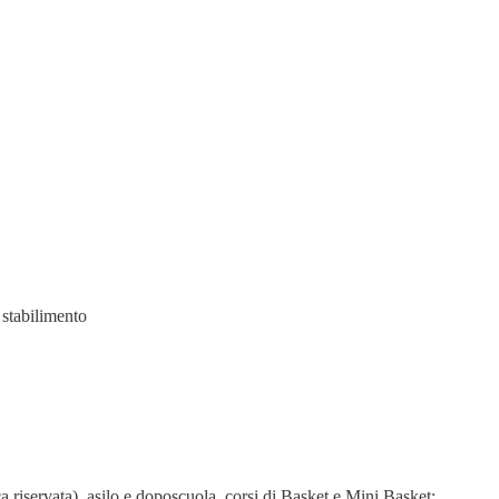
 stabilimento
riservata), asilo e doposcuola, corsi di Basket e Mini Basket;