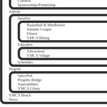
Contacts
Sponsorships/Partnership
Attività
Sportive
Basketball & MiniBasket
Summer League
Fitness
YMCA Biking
Educative
Afterschool
YMCA Village
Schedules
Progetti
SpicyPod
Progetto Bridge
Superabilities
YMCA Libary
YMCA Beach
News