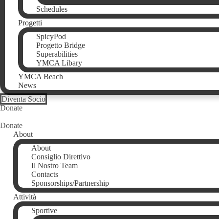
Schedules
Progetti
SpicyPod
Progetto Bridge
Superabilities
YMCA Libary
YMCA Beach
News
Diventa Socio
Donate
Donate
About
About
Consiglio Direttivo
Il Nostro Team
Contacts
Sponsorships/Partnership
Attività
Sportive